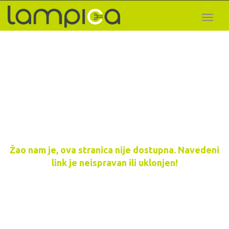
Toggl
naviga
Žao nam je, ova stranica nije dostupna. Navedeni
link je neispravan ili uklonjen!