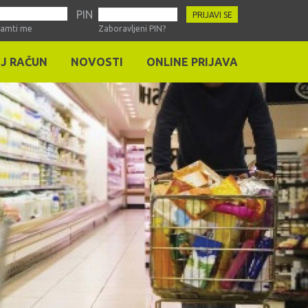
PIN
PRIJAVI SE
Zaboravljeni PIN?
amti me
J RAČUN
NOVOSTI
ONLINE PRIJAVA